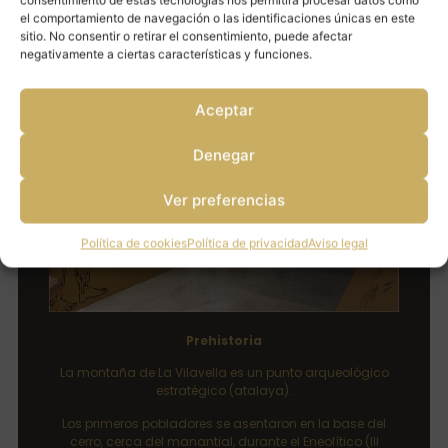
el comportamiento de navegación o las identificaciones únicas en este
sitio. No consentir o retirar el consentimiento, puede afectar
CRONOLOGÍA
negativamente a ciertas características y funciones.
Aceptar
Denegar
Ver preferencias
Política de cookies
Política de privacidad
Aviso legal
Prehistoria
La montaña de La Vilavella es un punto arqueológico
estratégico (atalaya).
Los primeros pobladores se asentaron en la base del
cerro, cerca del manantial, durante el Eneolítico (III