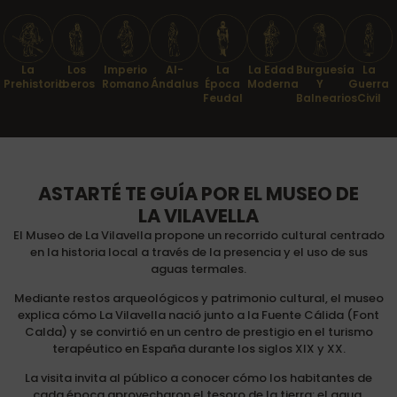
Burguesía
La
Imperio
La
La Edad
Los
Al-
La
Y
Prehistoria
Romano
Época
Moderna
Iberos
Ándalus
Guerra
Balnearios
Feudal
Civil
ASTARTÉ TE GUÍA POR EL MUSEO DE
LA VILAVELLA
El Museo de La Vilavella propone un recorrido cultural centrado
en la historia local a través de la presencia y el uso de sus
aguas termales.
Mediante restos arqueológicos y patrimonio cultural, el museo
explica cómo La Vilavella nació junto a la Fuente Cálida (Font
Calda) y se convirtió en un centro de prestigio en el turismo
terapéutico en España durante los siglos XIX y XX.
La visita invita al público a conocer cómo los habitantes de
cada época aprovecharon el tesoro de la tierra: el agua.