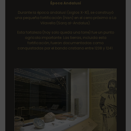
Época Andalusí
Durante la época andalusí (siglos X-XI), se construyó
una pequeña fortificación (hisn) en el cerro próximo a La
Vilavella (Sarq al-Andalus).
Esta fortaleza (hoy solo queda una torre) fue un punto
agrícola importante. Las tierras, incluida esta
fortificación, fueron documentadas como
conquistadas por el bando cristiano entre 1238 y 1241.