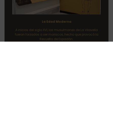
La Edad Moderna
A inicios del siglo XVI, los musulmanes de La Vilavella
fueron forzados a ser moriscos, hecho que provocó la
Revuelta de Espadán.
La economía se basaba en la agricultura de secano. En
el año 1609, la expulsión de los moriscos despobló La
Vilavella. Para recuperarla, Cristóbal de Centelles firmó la
Carta de Repoblación (1611) con familias cristianas de
Nules. En 1636 se creó el título de marqués de Nules.