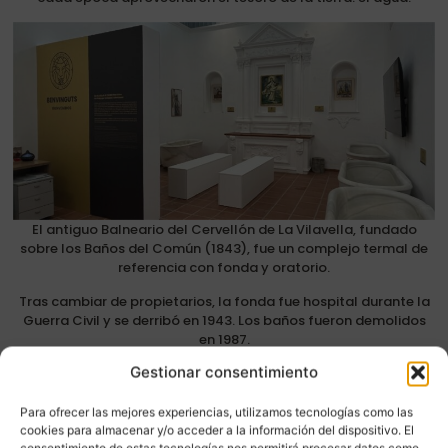
El antiguo Balneario del Cervellón de La Vilavella, fundado
sobre los Baños del Común (1843), fue un complejo termal de
referencia con fonda y oratorio.
Tras cambiar de propietarios, la fonda fue hospital durante la
Guerra Civil y se derribó en 1943. Los baños fueron demolidos
en 1987.
Gestionar consentimiento
Hoy, el Oratorio es el único vestigio original que se conserva de
aquel complejo y funciona como recepción del Museo de La
Vilavella.
Para ofrecer las mejores experiencias, utilizamos tecnologías como las
cookies para almacenar y/o acceder a la información del dispositivo. El
consentimiento de estas tecnologías nos permitirá procesar datos como